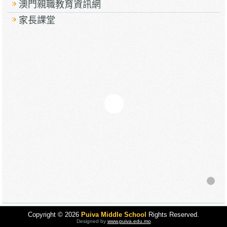
澳門親職教育資訊網
家長課堂
Copyright © 2026
Puiva Middle School
Rights Reserved.
Designed by
www.puiva.edu.mo
.