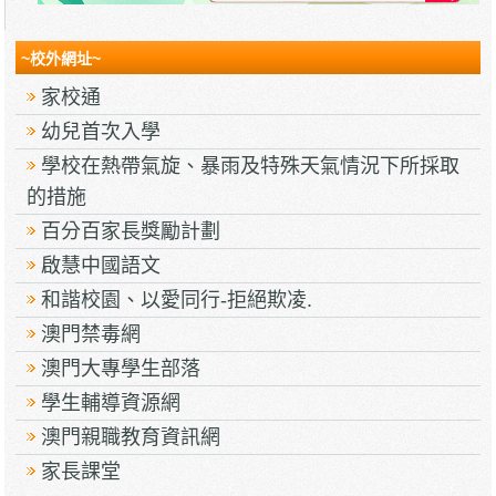
~校外網址~
家校通
幼兒首次入學
學校在熱帶氣旋、暴雨及特殊天氣情況下所採取
的措施
百分百家長獎勵計劃
啟慧中國語文
和諧校園、以愛同行-拒絕欺凌.
澳門禁毒網
澳門大專學生部落
學生輔導資源網
澳門親職教育資訊網
家長課堂