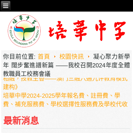
你目前位置:
首頁
校園快訊
凝心聚力新學
年 闊步奮進譜新篇 ——我校召開2024年度全體
2026年职业教育国家教学成果奖申报——《普职
教職員工校務會議
相融，技教生香——澳门三融六通九评教育模式
建构》
培華中學2024-2025學年報名費、註冊費、學
費、補充服務費、學校選擇性服務費及學校代收
項目
培華中學收費項目一覽表
最新消息
停課通知