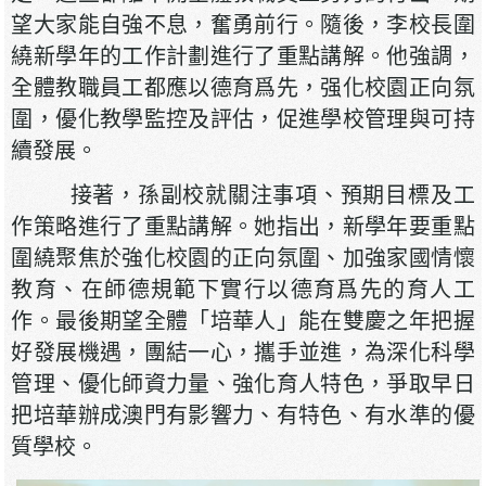
望大家能自強不息，奮勇前行。隨後，李校長圍
繞新學年的工作計劃進行了重點講解。他強調，
全體教職員工都應以德育爲先，强化校園正向氛
圍，優化教學監控及評估，促進學校管理與可持
續發展。
接著，孫副校就關注事項、預期目標及工
作策略進行了重點講解。她指出，新學年要重點
圍繞聚焦於強化校園的正向氛圍、加強家國情懷
教育、在師德規範下實行以德育爲先的育人工
作。最後期望全體「培華人」能在雙慶之年把握
好發展機遇，團結一心，攜手並進，為深化科學
管理、優化師資力量、強化育人特色，爭取早日
把培華辦成澳門有影響力、有特色、有水準的優
質學校。