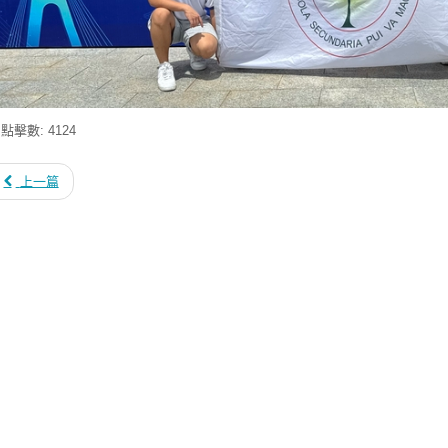
點擊數: 4124
上一篇