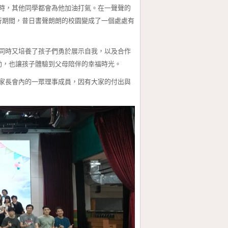
，其他同學都會為他加油打氣。在一聲聲的
行期間，昔日書聲朗朗的校園變成了一個處處有
時又培養了孩子們勇於展示自我，以及合作
動，也讓孩子體驗到父母陪伴的幸福時光。
長會內的一眾理事成員，因有大家的付出與