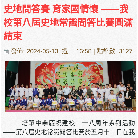
培華中學2024-2025學年報名費、註冊費、學
史地問答賽 育家國情懷 ——我
費、補充服務費、學校選擇性服務費及學校代收
項目
校第八屆史地常識問答比賽圓滿
培華中學收費項目一覽表
結束
停課通知
發佈: 2024-05-13, 週一 16:58
| 點擊數: 3127
培華中學慶祝建校二十八周年系列活動
——第八屆史地常識問答比賽於五月十一日在我