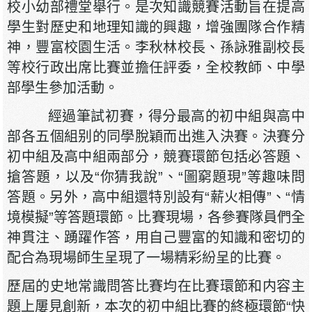
校小幼部禮堂舉行。是次知識競賽活動旨在提高
學生對歷史和地理知識的興趣，增強團隊合作精
神，豐富校園生活。李秋林校長、孫詠雅副校長
等校行政出席比賽並擔任評委，全校教師、中學
部學生參加活動。
經過筆試初賽，得分最高的初中組與高中
部各五個組别的同學脫穎而出進入決賽。決賽分
初中組及高中組兩部分，競賽環節包括必答題、
搶答題，以及“你猜我說”、“圖窮題現”等趣味問
答題。另外，高中組還特別設有“薪火相傳”、“情
境模擬”等答題環節。比賽現場，各參賽隊員們全
神貫注、踴躍作答，用自己豐富的知識和密切的
配合為現場師生呈現了一場精彩紛呈的比賽。
歷屆的史地常識問答比賽均在比賽環節和内容主
題上屢見創新，本次的初中組比賽的終極環節“快