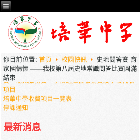
你目前位置:
首頁
校園快訊
史地問答賽 育
家國情懷 ——我校第八屆史地常識問答比賽圓滿
結束
2026年职业教育国家教学成果奖申报——《普职
相融，技教生香——澳门三融六通九评教育模式
最新消息
建构》