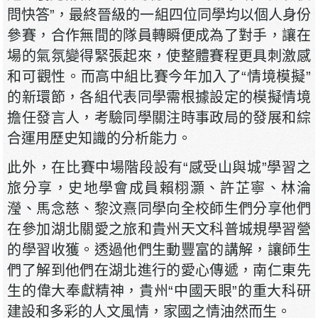
問快答”，最終晉級的一組四位同學均以個人身份
參賽，合作無間的隊員轉瞬便成為了對手，讓在
場的氣氛變得緊張起來，使整體賽程更具刺激感
和可觀性。而高中組比賽今年加入了“情境模擬”
的新環節，各組代表同學需根據設定的模擬情境
擔任發言人，考驗同學關注時事政局的發展和綜
合運用歷史知識的分析能力。
此外，在比賽中場階段設有“感受山與城”學習之
旅分享，史地學會成員賴栩灝、許芷寧、林淪
瀅、馬念慈、黎汶熹同學向全校師生們分享他們
在參加湖北關愛之旅和貴州天文科普城規學習營
的學習收獲。透過他們生動豐富的講解，讓師生
們了解到他們在湖北進行的愛心傳遞，南仁東先
生的偉大奉獻精神，貴州“中國天眼”的重大科研
建設和多彩的人文風情，家國之情油然而生。