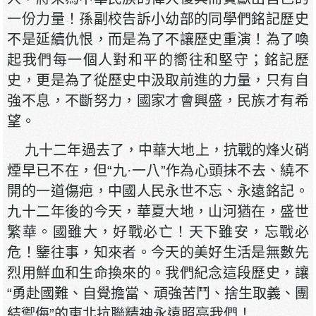
一份力量！孫副校告訴小幼部的同學們銘記歷史
不是延續仇恨，而是為了不讓歷史重演！為了喚
起我們每一個人對和平的嚮往和堅守；銘記歷
史，更是為了從歷史中汲取前進的力量，只有自
強不息，不斷努力，國家才會興盛，民族才有希
望。
九十二年過去了，中華大地上，抗戰的烽火硝
煙早已不在，但“九·一八”作為心頭抹不去、繞不
開的一道傷疤，中國人民永世不忘、永遠銘記。
九十二年後的今天，華夏大地，山河猶在，盛世
繁華。國雖大，好戰必亡！天下雖安，忘戰必
危！鑒往事，知來者。今天的美好生活是無數先
烈用鮮血和生命換來的。我們紀念這段歷史，讓
“勇赴國難、自覺擔當、頑強苦鬥、捨生取義、團
結禦侮”的東北抗聯精神永遠照亮我們！