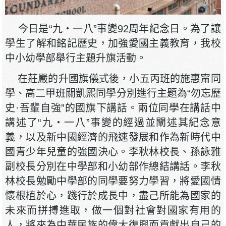
今日是“九‧一八”事變92周年紀念日。為了讓
學生了解和銘記歷史，加強愛國主義教育，我校
中小幼學部舉行主題升旗活動。
在莊嚴的升國旗儀式後，小五丙班的施惠甯同
學、高二甲班關凱熙同學分別進行主題為“勿忘歷
史·吾輩自強”的國旗下講話。兩位同學在講話中
講述了“九‧一八”事變的經過並闡述其紀念意
義，以及新中國經濟的飛速發展和作為新時代中
國青少年兒童的強國決心。李秋林校長、孫詠雅
副校長分別在中學部和小幼部作總結講話。李秋
林校長勉勵中學部的同學要努力學習，將愛國情
懷根植於心，踐行於成長中，盡己所能為國家的
未來而拼搏進取，做一個對社會對國家有用的
人，將來為中華民族的偉大復興而貢獻出自己的