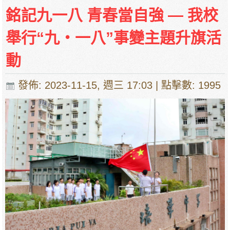
銘記九一八 青春當自強 — 我校
舉行“九‧一八”事變主題升旗活
動
發佈: 2023-11-15, 週三 17:03
| 點擊數: 1995