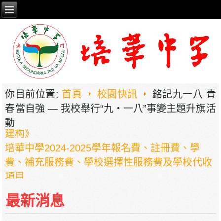
你目前位置:
首頁
校園快訊
銘記九一八 青
2026年职业教育国家教学成果奖申报——《普职
春當自強 — 我校舉行“九‧一八”事變主題升旗活
相融，技教生香——澳门三融六通九评教育模式
動
建构》
培華中學2024-2025學年報名費、註冊費、學
費、補充服務費、學校選擇性服務費及學校代收
項目
培華中學收費項目一覽表
停課通知
最新消息