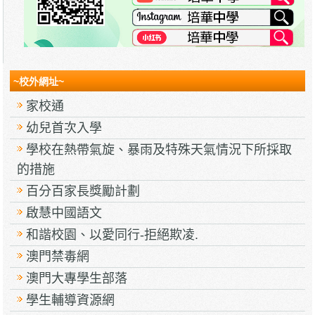
~校外網址~
家校通
幼兒首次入學
學校在熱帶氣旋、暴雨及特殊天氣情況下所採取
的措施
百分百家長獎勵計劃
啟慧中國語文
和諧校園、以愛同行-拒絕欺凌.
澳門禁毒網
澳門大專學生部落
學生輔導資源網