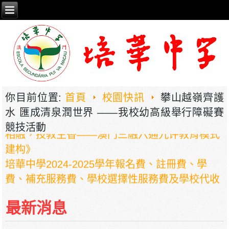
你目前位置:
首頁
校園快訊
攀山越嶺齊護
2026年职业教育国家教学成果奖申报——《普职
水 匯成清泉潤世界 ——我校幼高級舉行障礙賽
相融，技教生香——澳门三融六通九评教育模式
競技活動
建构》
培華中學2024-2025學年報名費、註冊費、學
費、補充服務費、學校選擇性服務費及學校代收
項目
培華中學收費項目一覽表
最新消息
停課通知