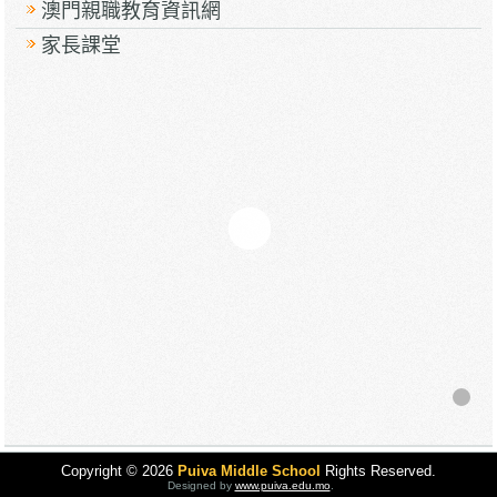
澳門親職教育資訊網
家長課堂
Copyright © 2026
Puiva Middle School
Rights Reserved.
Designed by
www.puiva.edu.mo
.