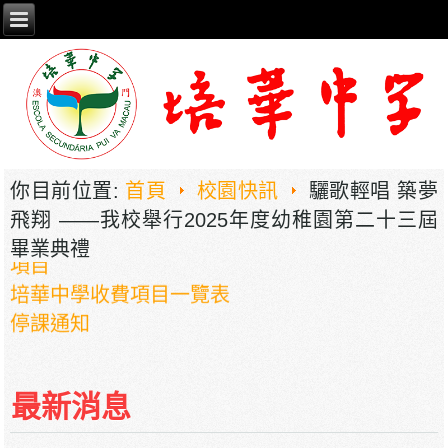
你目前位置:
首頁
校園快訊
驪歌輕唱 築夢
飛翔 ——我校舉行2025年度幼稚園第二十三屆
畢業典禮
2026年职业教育国家教学成果奖申报——《普职
相融，技教生香——澳门三融六通九评教育模式
建构》
最新消息
培華中學2024-2025學年報名費、註冊費、學