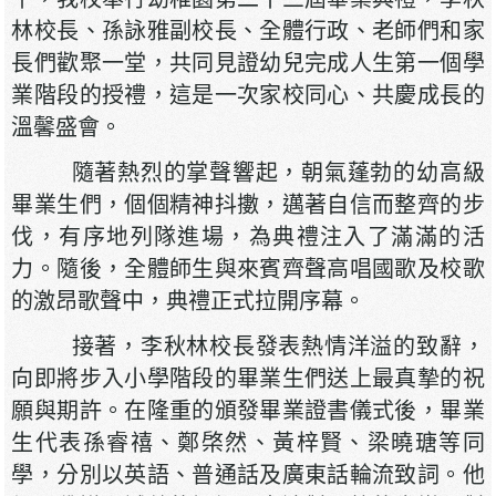
林校長、孫詠雅副校長、全體行政、老師們和家
長們歡聚一堂，共同見證幼兒完成人生第一個學
業階段的授禮，這是一次家校同心、共慶成長的
溫馨盛會。
隨著熱烈的掌聲響起，朝氣蓬勃的幼高級
畢業生們，個個精神抖擻，邁著自信而整齊的步
伐，有序地列隊進場，為典禮注入了滿滿的活
力。隨後，全體師生與來賓齊聲高唱國歌及校歌
的激昂歌聲中，典禮正式拉開序幕。
接著，李秋林校長發表熱情洋溢的致辭，
向即將步入小學階段的畢業生們送上最真摯的祝
願與期許。在隆重的頒發畢業證書儀式後，畢業
生代表孫睿禧、鄭棨然、黃梓賢、梁曉瑭等同
學，分別以英語、普通話及廣東話輪流致詞。他