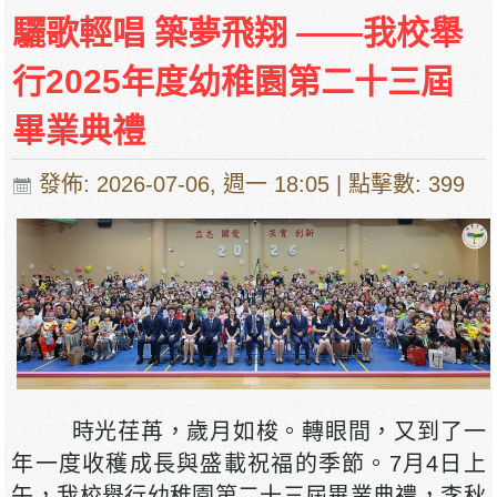
費、補充服務費、學校選擇性服務費及學校代收
驪歌輕唱 築夢飛翔 ——我校舉
項目
培華中學收費項目一覽表
行2025年度幼稚園第二十三屆
停課通知
畢業典禮
發佈: 2026-07-06, 週一 18:05
| 點擊數: 399
時光荏苒，歲月如梭。轉眼間，又到了一
年一度收穫成長與盛載祝福的季節。7月4日上
午，我校舉行幼稚園第二十三屆畢業典禮，李秋