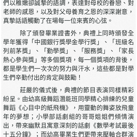
們以稚嫩卻誠摯的語調，表達對母校的眷戀、對
老師的感恩，以及對父母養育之恩的深深謝意，
真摯話語觸動了在場每一位來賓的心弦。
除了頒發畢業證書外，典禮上同時頒發全
學年獲得「中國銀行獎學金學行獎」、「班級名
列前茅獎」、「勤學獎」、「服務獎」、「家長
熱心參與獎」等多個獎項，每一個獎項的背後，
都是學生們一次次的努力與汗水，這些都是對學
生們辛勤付出的肯定與鼓勵！
莊嚴的儀式後，典禮的節目表演同樣精彩
紛呈。由幼高級舞蹈潛能班同學精心排練的兒童
舞蹈《心目中的紙飛機》，用靈動的舞姿放飛童
年的夢想；小學部話劇組的哥哥姐姐們傾情演
出，帶來幽默且寓意深刻的話劇《數學考試最後
十五分鐘》；而幼高畢業生們更帶來壓軸合群演