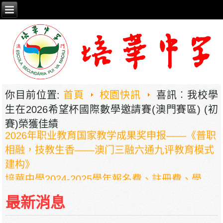
你目前位置:
首頁
校園快訊
喜訊︰我校學
生在2026希望杯國際數學邀請賽(澳門賽區) (初
賽)榮獲佳績
2026年职业教育国家教学成果奖申报——《普职
相融，技教生香——澳门三融六通九评教育模式
建构》
培華中學2024-2025學年報名費、註冊費、學
費、補充服務費、學校選擇性服務費及學校代收
最新消息
項目
培華中學收費項目一覽表