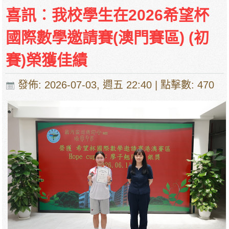
停課通知
喜訊︰我校學生在2026希望杯
國際數學邀請賽(澳門賽區) (初
賽)榮獲佳績
發佈: 2026-07-03, 週五 22:40
| 點擊數: 470