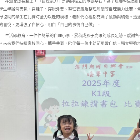
幼兒成長路上，「自理能力」是邁向獨立的重要基石。為了培養學生良好的
學生舉辦背書包、穿鞋子、穿脫外套、整理衣服及整理睡袋等自理能力比賽，
母協助的學生在比賽時全力以赴的模樣，老師們心裡都充滿了感動與驕傲。透過
的喜悅，更增強了自信心，明白「自己的事情自己做」。
活即教育，一件件簡單的自理小事，累積成孩子亮眼的成長足跡。感謝各位
。未來我們持續家校同心、攜手共育，陪伴每一位小幼苗勇敢自信、獨立堅強