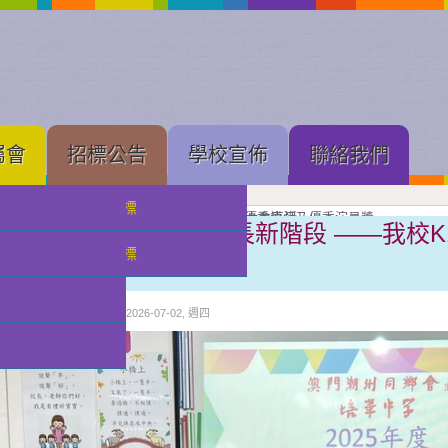
屬會
招標公告
學校宣佈
聯絡我們
中學部招標
果展開幕
展進行隆重剪綵
壇新苗
理工大學體育館舉行的建黨 105 周年慶祝大會直播
念
亞軍
獲獎班級同學合照留念
良獎（本屆最高級別）、劇本創作獎、小學優秀導演及優秀演員獎
獲優良獎（本屆最高級別）及優秀演員獎
獲甲級獎及優秀演員獎
級獎項
獎獎項
掌握生活小技能 邁向成長新階段 ——我校
小幼部招標
比賽
分類:
校園快訊
發佈: 2026-07-02, 週四