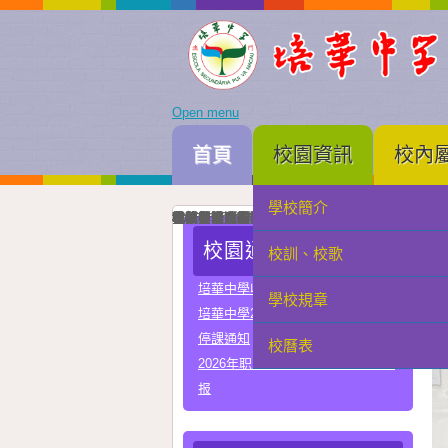
Open menu
首頁
校園資訊
校內
學校簡介
家長會
我校與河南省實驗中學正式締結姐妹校
培華中學建校三十周年暨智慧教學及科技教育成
智慧教學及科技教育成果展一眾主禮嘉賓為成果
中國優秀運動員王麗與我校簽署合作協議共育體
李秋林校長與孫詠雅副校長率領學生代表出席澳門
2025年度中學畢業典禮高三畢業生與嘉賓合照留
我校與澳門理工大學正式署合作協議
我校與澳門電訊正式簽署人工智能合作協議
我校與珠海市金灣區四季學校締結姐妹學校
我校男子D組在第四十九屆學界籃球比賽中榮獲
學科常識問答比賽圓滿落幕嘉賓、行政、老師與
在第三十四屆校際戲劇比賽中我校小學組榮獲優
在第三十四屆校際戲劇比賽中我校中學組A隊榮
在第三十四屆校際戲劇比賽中我校中學組B隊榮
我校與常州市第一中學締結姐妹學校
我校在第四十四屆校際舞蹈比賽榮獲小學組優良
我校在第四十四屆校際舞蹈比賽榮獲中學組甲級
校園通告
校訓、校歌
學生會
培華中學收費項目一覽表
學校規章
教聯會
培華中學2024-2025學年報名費
停課通知
校曆表
校友會
2026年职业教育国家教学成果奖申
报