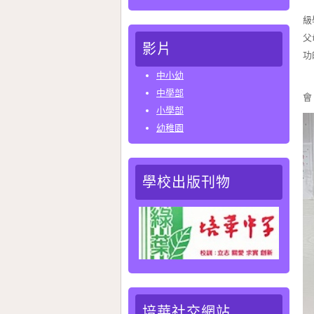
在
級
父
影片
功
中小幼
生
中學部
會
小學部
幼稚園
學校出版刊物
培華社交網站