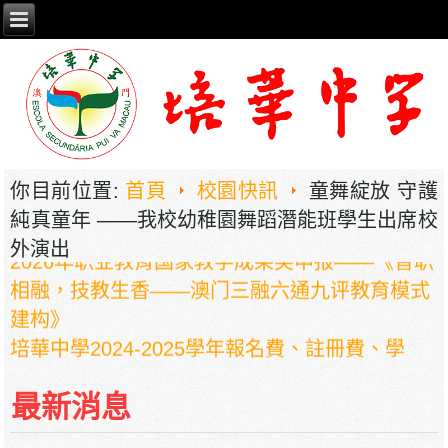
你目前位置:
首頁
校園快訊
童舞綻放 守護
純真童年 ——我校幼稚園舞蹈潛能班學生出席校
外演出
2026年职业教育国家教学成果奖申报——《普职
相融，技教生香——澳门三融六通九评教育模式
建构》
培華中學2024-2025學年報名費、註冊費、學
費、補充服務費、學校選擇性服務費及學校代收
項目
最新消息
培華中學收費項目一覽表