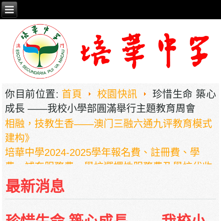
你目前位置:
首頁
校園快訊
珍惜生命 築心
2026年职业教育国家教学成果奖申报——《普职
成長 ——我校小學部圓滿舉行主題教育周會
相融，技教生香——澳门三融六通九评教育模式
建构》
培華中學2024-2025學年報名費、註冊費、學
費、補充服務費、學校選擇性服務費及學校代收
項目
最新消息
培華中學收費項目一覽表
停課通知