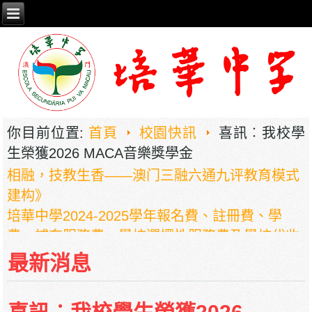
你目前位置:
首頁
校園快訊
喜訊︰我校學
2026年职业教育国家教学成果奖申报——《普职
生榮獲2026 MACA音樂獎學金
相融，技教生香——澳门三融六通九评教育模式
建构》
培華中學2024-2025學年報名費、註冊費、學
費、補充服務費、學校選擇性服務費及學校代收
項目
最新消息
培華中學收費項目一覽表
停課通知