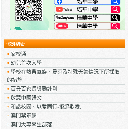
~校外網址~
家校通
幼兒首次入學
學校在熱帶氣旋、暴雨及特殊天氣情況下所採取
的措施
百分百家長獎勵計劃
啟慧中國語文
和諧校園、以愛同行-拒絕欺凌.
澳門禁毒網
澳門大專學生部落