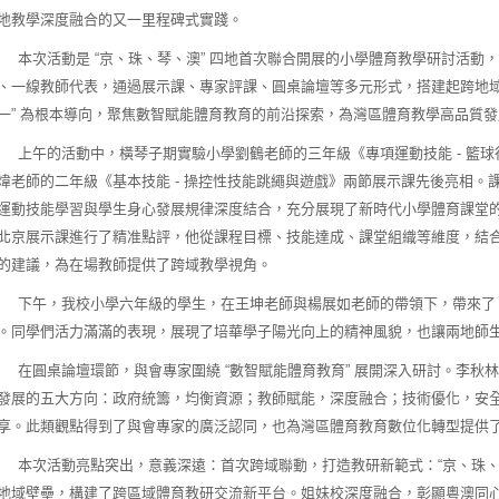
地教學深度融合的又一里程碑式實踐。
次活動是 “京、珠、琴、澳” 四地首次聯合開展的小學體育教學研討活動
、一線教師代表，通過展示課、專家評課、圓桌論壇等多元形式，搭建起跨地域
一” 為根本導向，聚焦數智賦能體育教育的前沿探索，為灣區體育教學高品質
午的活動中，橫琴子期實驗小學劉鶴老師的三年級《專項運動技能 - 籃球
煒老師的二年級《基本技能 - 操控性技能跳繩與遊戲》兩節展示課先後亮相
運動技能學習與學生身心發展規律深度結合，充分展現了新時代小學體育課堂
北京展示課進行了精准點評，他從課程目標、技能達成、課堂組織等維度，結
的建議，為在場教師提供了跨域教學視角。
午，我校小學六年級的學生，在王坤老師與楊展如老師的帶領下，帶來了《Fun Sp
。同學們活力滿滿的表現，展現了培華學子陽光向上的精神風貌，也讓兩地師
圓桌論壇環節，與會專家圍繞 “數智賦能體育教育” 展開深入研討。李秋
發展的五大方向：政府統籌，均衡資源；教師賦能，深度融合；技術優化，安
享。此類觀點得到了與會專家的廣泛認同，也為灣區體育教育數位化轉型提供
次活動亮點突出，意義深遠：首次跨域聯動，打造教研新範式：“京、珠、琴
地域壁壘，構建了跨區域體育教研交流新平台。姐妹校深度融合，彰顯粵澳同