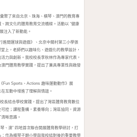
，彙聚了來自北京、珠海、橫琴、澳門的教育專
、跨文化的體育教育交流橋樑。活動以 “健康
發展注入了新動能。
行進間運球與遊戲》、北京中關村第三小學張
。課堂上，老師們以趣味化、遊戲化的教學設計，
的活力與創新。我校校長李秋林作為專家代表，
合澳門體育教學實踐，提出了兼具專業性與啟發
orts、Actions 趣味運動動作》展
生在互動中增進了理解與情誼。
林校長結合學校實踐，提出了灣區體育教育數位
全可控；課程重構，素養導向；灣區協同，資源
了清晰思路。
、澳” 四地首次聯合開展體育教學研討，打
心：作為橫琴子期小學與我校結對後的重要教學