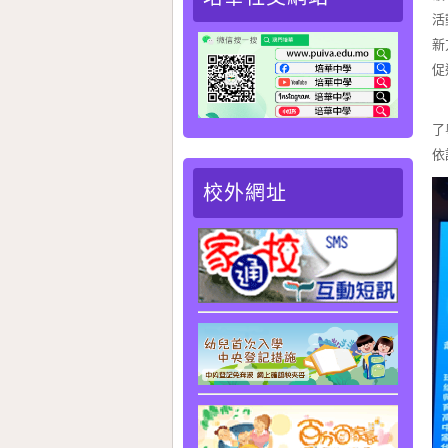
活
新
促
本
了
依
校外網址