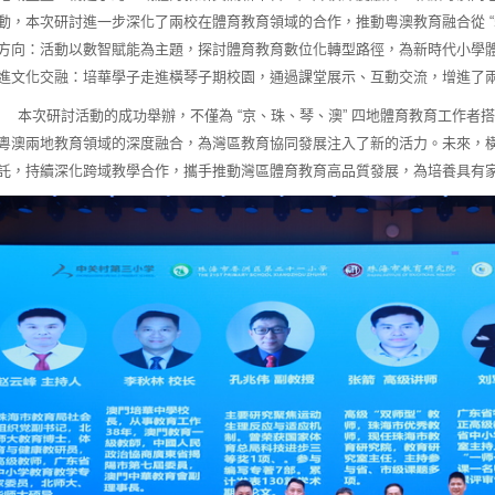
動，本次研討進一步深化了兩校在體育教育領域的合作，推動粵澳教育融合從 “牽
方向：活動以數智賦能為主題，探討體育教育數位化轉型路徑，為新時代小學
進文化交融：培華學子走進橫琴子期校園，通過課堂展示、互動交流，增進了
次研討活動的成功舉辦，不僅為 “京、珠、琴、澳” 四地體育教育工作者
粵澳兩地教育領域的深度融合，為灣區教育協同發展注入了新的活力。未來，
託，持續深化跨域教學合作，攜手推動灣區體育教育高品質發展，為培養具有