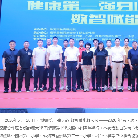
026年5 月 28 日，“健康第一強身心 數智賦能啟未來 ——2026 年‘京、
深度合作區首都師範大學子期實驗小學文體中心隆重舉行。本次活動由珠海市
海澱區中關村第三小學、珠海市香洲區第二十一小學、培華中學等單位聯合協