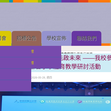
屬會
招標公告
學校宣佈
聯絡我們
中學部招標
果展開幕
展進行隆重剪綵
壇新苗
理工大學體育館舉行的建黨 105 周年慶祝大會直播
念
亞軍
獲獎班級同學合照留念
良獎（本屆最高級別）、劇本創作獎、小學優秀導演及優秀演員獎
獲優良獎（本屆最高級別）及優秀演員獎
獲甲級獎及優秀演員獎
級獎項
獎獎項
健康第一強身心 數智賦能啟未來 ——我校
小幼部招標
澳” 四地首次聯合小學體育教學研討活動
分類:
校園快訊
發佈: 2026-05-28, 週四