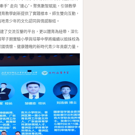
手” 走向 “連心”。聚焦數智賦能，引領教學
體育教學創新提供了實踐樣本。師生雙向互動，
兩地青少年的文化認同與情感聯結。
搭建了交流互鑒的平台，更以體育為紐帶，深化
橫琴子期實驗小學與培華中學將繼續以姐妹校為
家國情懷、健康體魄的新時代青少年貢獻力量。