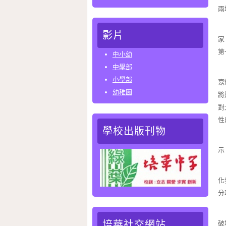
兩
本
影片
家
第
中小幼
中學部
上
小學部
嘉
幼稚園
將
對
性
學校出版刊物
下
示
在
化
分
本
培華社交網站
破