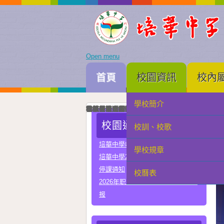
Open menu
首頁
校園資訊
校內
學校簡介
家長會
我校與河南省實驗中學正式締結姐妹校
培華中學建校三十周年暨智慧教學及科技教育成
智慧教學及科技教育成果展一眾主禮嘉賓為成果
中國優秀運動員王麗與我校簽署合作協議共育體
李秋林校長與孫詠雅副校長率領學生代表出席澳門
2025年度中學畢業典禮高三畢業生與嘉賓合照留
我校與澳門理工大學正式署合作協議
我校與澳門電訊正式簽署人工智能合作協議
我校與珠海市金灣區四季學校締結姐妹學校
我校男子D組在第四十九屆學界籃球比賽中榮獲
學科常識問答比賽圓滿落幕嘉賓、行政、老師與
在第三十四屆校際戲劇比賽中我校小學組榮獲優
在第三十四屆校際戲劇比賽中我校中學組A隊榮
在第三十四屆校際戲劇比賽中我校中學組B隊榮
我校與常州市第一中學締結姐妹學校
我校在第四十四屆校際舞蹈比賽榮獲小學組優良
我校在第四十四屆校際舞蹈比賽榮獲中學組甲級
校園通告
校訓、校歌
學生會
培華中學收費項目一覽表
學校規章
教聯會
培華中學2024-2025學年報名費
停課通知
校曆表
校友會
2026年职业教育国家教学成果奖申
报