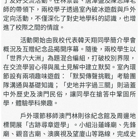
了友好交流活動。在林景雲、唐澤盛及陳志輝老
師的帶領下，兩校學子透過室內破冰遊戲與戶外
定向活動，不僅深化了對史地學科的認識，也增
進了校際之間的情誼。
活動開始由我校代表韓天翔同學簡介學會
概況及互贈紀念品揭開序幕。隨後，兩校學生以
「世界六大洲」為題混合編組，打破校別界限，
在交流學習心得與風土見解中建立默契。室內環
節設有兩項趣味遊戲：「默契傳聲挑戰」考驗團
隊溝通與基礎知識；「史地井字過三關」則涵蓋
中外歷史及澳門民俗，讓同學在搶答中鞏固所
學，體驗學科樂趣。
戶外環節移師澳門林則徐紀念館及周邊地
標開展「古跡尋章遊學」。小組沿蓮峰廟、先鋒
廟、觀音古廟、澳廣視及望廈山等路線，完成史