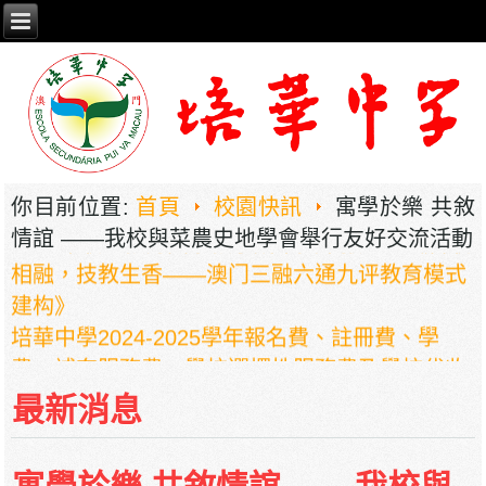
你目前位置:
首頁
校園快訊
寓學於樂 共敘
2026年职业教育国家教学成果奖申报——《普职
情誼 ——我校與菜農史地學會舉行友好交流活動
相融，技教生香——澳门三融六通九评教育模式
建构》
培華中學2024-2025學年報名費、註冊費、學
費、補充服務費、學校選擇性服務費及學校代收
項目
最新消息
培華中學收費項目一覽表
停課通知