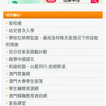
~校外網址~
家校通
幼兒首次入學
學校在熱帶氣旋、暴雨及特殊天氣情況下所採取
的措施
百分百家長獎勵計劃
啟慧中國語文
和諧校園、以愛同行-拒絕欺凌.
澳門禁毒網
澳門大專學生部落
學生輔導資源網
澳門親職教育資訊網
家長課堂