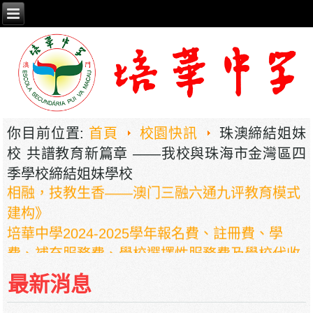
你目前位置:
首頁
校園快訊
珠澳締結姐妹
校 共譜教育新篇章 ——我校與珠海市金灣區四
2026年职业教育国家教学成果奖申报——《普职
季學校締結姐妹學校
相融，技教生香——澳门三融六通九评教育模式
建构》
培華中學2024-2025學年報名費、註冊費、學
費、補充服務費、學校選擇性服務費及學校代收
項目
最新消息
培華中學收費項目一覽表
停課通知