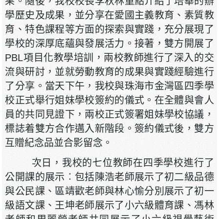
果。隨後，我校校長李秋林重點介紹了培華的辦
學歷史及成果，並分享在愛國主義教育、素質教
育、特色課程等方面的探索與實踐，充分展現了
學校的深厚底蘊與發展活力。接著，雙方開展了
PBL項目化教學培訓，兩校教師進行了深入的交
流與研討，並就勞動教育的成果與實踐經驗進行
了分享。當天下午，我校與珠海市金灣區四季學
校正式舉行姐妹學校簽約的儀式。在全體與會人
員的共同見證下，兩校正式簽署姐妹學校協議，
標誌着雙方合作邁入新階段。簽約儀式後，雙方
互贈紀念品並合影留念。
次日，我校的七位教師在四季學校進行了
公開課的展示︰包括陳浩老師展示了初二級品德
與公民課、區靖歡老師與林心愉分別展示了初一
級語文課、王坤老師展示了小六級體育課、馮林