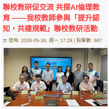
停課通知
聯校教研促交流 共探AI倫理教
育 ——我校教師參與「提升認
知，共建規範」聯校教研活動
發佈: 2026-05-18, 週一 17:28
| 點擊數: 687