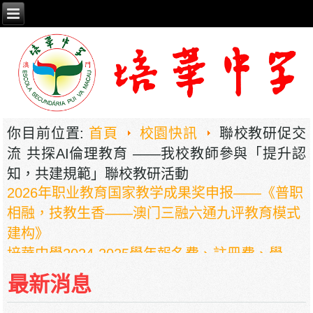
你目前位置:
首頁
校園快訊
聯校教研促交
流 共探AI倫理教育 ——我校教師參與「提升認
知，共建規範」聯校教研活動
2026年职业教育国家教学成果奖申报——《普职
相融，技教生香——澳门三融六通九评教育模式
建构》
培華中學2024-2025學年報名費、註冊費、學
費、補充服務費、學校選擇性服務費及學校代收
最新消息
項目
培華中學收費項目一覽表