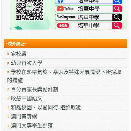
~校外網址~
家校通
幼兒首次入學
學校在熱帶氣旋、暴雨及特殊天氣情況下所採取
的措施
百分百家長獎勵計劃
啟慧中國語文
和諧校園、以愛同行-拒絕欺凌.
澳門禁毒網
澳門大專學生部落