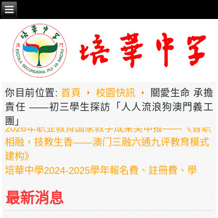
你目前位置:
首頁
校園快訊
關愛生命 承擔
責任 ——初三學生探訪「人人流浪狗澳門義工
團」
2026年职业教育国家教学成果奖申报——《普职
相融，技教生香——澳门三融六通九评教育模式
建构》
培華中學2024-2025學年報名費、註冊費、學
費、補充服務費、學校選擇性服務費及學校代收
項目
最新消息
培華中學收費項目一覽表