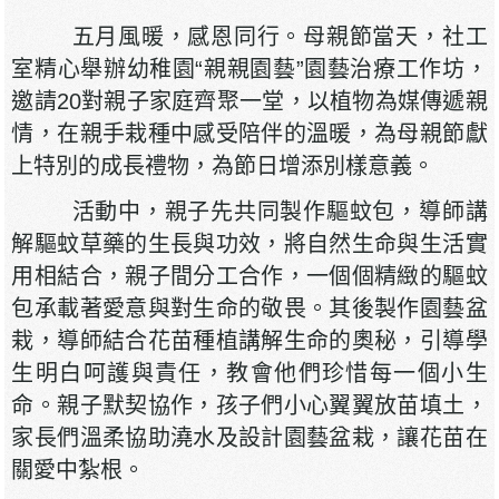
五月風暖，感恩同行。母親節當天，社工
室精心舉辦幼稚園“親親園藝”園藝治療工作坊，
邀請20對親子家庭齊聚一堂，以植物為媒傳遞親
情，在親手栽種中感受陪伴的溫暖，為母親節獻
上特別的成長禮物，為節日增添別樣意義。
活動中，親子先共同製作驅蚊包，導師講
解驅蚊草藥的生長與功效，將自然生命與生活實
用相結合，親子間分工合作，一個個精緻的驅蚊
包承載著愛意與對生命的敬畏。其後製作園藝盆
栽，導師結合花苗種植講解生命的奧秘，引導學
生明白呵護與責任，教會他們珍惜每一個小生
命。親子默契協作，孩子們小心翼翼放苗填土，
家長們溫柔協助澆水及設計園藝盆栽，讓花苗在
關愛中紮根。