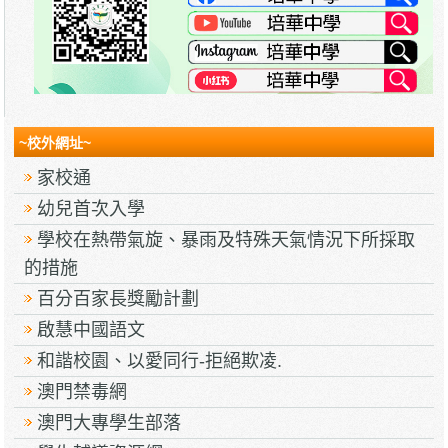
~校外網址~
家校通
幼兒首次入學
學校在熱帶氣旋、暴雨及特殊天氣情況下所採取
的措施
百分百家長獎勵計劃
啟慧中國語文
和諧校園、以愛同行-拒絕欺凌.
澳門禁毒網
澳門大專學生部落