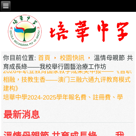
你目前位置:
首頁
校園快訊
溫情母親節 共
2026年职业教育国家教学成果奖申报——《普职
育成長綠——我校舉行園藝治療工作坊
相融，技教生香——澳门三融六通九评教育模式
建构》
培華中學2024-2025學年報名費、註冊費、學
費、補充服務費、學校選擇性服務費及學校代收
項目
最新消息
培華中學收費項目一覽表
停課通知