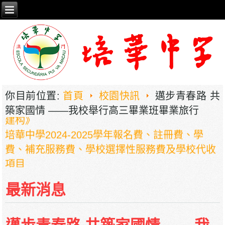
2026年职业教育国家教学成果奖申报——《普职
相融，技教生香——澳门三融六通九评教育模式
你目前位置:
首頁
校園快訊
邁步青春路 共
建构》
築家國情 ——我校舉行高三畢業班畢業旅行
培華中學2024-2025學年報名費、註冊費、學
費、補充服務費、學校選擇性服務費及學校代收
項目
培華中學收費項目一覽表
停課通知
最新消息