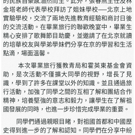
的民族自豪感油然而生。此外，張春燕主任及林
金塔老師代表學校拜訪了姐妹學校──北京上地
實驗學校，交流了兩地先進教育經驗和商討日後
的交流活動。在畢業旅行的聯歡晚宴中，畢業生
精心安排了歌舞節目助慶，並邀請了在北京就讀
的培華校友與學弟學妹們分享在京的學習和生活
點滴，場面溫馨。
本次畢業旅行獲教青局和霍英東基金會資
助，是次活動不僅擴大同學的視野，增長了見
識，學到了許多在課堂以外的知識。並且通過旅
行活動，加強了同學之間的互相了解和團結合作
精神，培養堅強的意志和毅力，讓學生在了解祖
國發展的同時，也進一步珍惜完成學業的重要。
同學們通過親眼目睹，對祖國首都和中國歷
史得到進一步的了解和認知。同學們在分享中紛