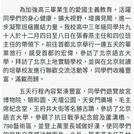
為加強高三畢業生的愛國主義教育，活躍
同學們的身心健康，擴大視野，增廣見聞，進一
步凝聚班級團結力量，我校高中三年級同學共九
十人於十二月四日至八日在張春燕主任和四位班
主任的帶領下，前往首都北京舉行一連五天的畢
業旅行，感受首都的宏偉，參訪了北京語言大
學，拜訪了北京上地實驗學校，並與在北京就讀
的培華校友進行聯歡交流活動等，同學們收穫豐
富，滿載而歸。
五天行程內容緊湊豐富，同學們遊覽故宮
博物院、頤和園、天壇公園、天安門廣場、毛主
席紀念堂、王府井大街等名勝古蹟，參訪了北京
語言大學，參觀了抗日戰爭紀念館及蘆溝橋、
798藝術區，並登上萬里長城做好漢，使同學們