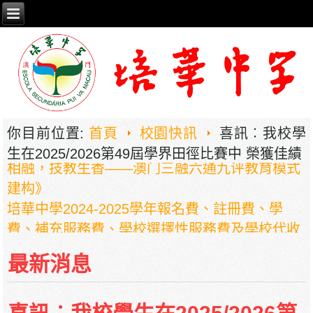
2026年职业教育国家教学成果奖申报——《普职
你目前位置:
首頁
校園快訊
喜訊︰我校學
相融，技教生香——澳门三融六通九评教育模式
生在2025/2026第49屆學界田徑比賽中 榮獲佳績
建构》
培華中學2024-2025學年報名費、註冊費、學
費、補充服務費、學校選擇性服務費及學校代收
項目
培華中學收費項目一覽表
最新消息
停課通知