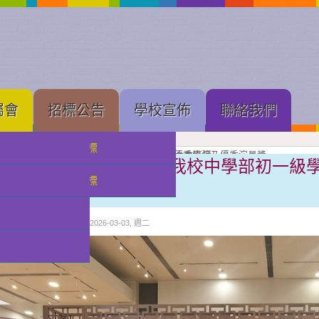
屬會
招標公告
學校宣佈
聯絡我們
中學部招標
果展開幕
展進行隆重剪綵
壇新苗
理工大學體育館舉行的建黨 105 周年慶祝大會直播
念
亞軍
獲獎班級同學合照留念
良獎（本屆最高級別）、劇本創作獎、小學優秀導演及優秀演員獎
獲優良獎（本屆最高級別）及優秀演員獎
獲甲級獎及優秀演員獎
級獎項
獎獎項
認識自我 規劃人生 ——我校中學部初一級
小幼部招標
收穫豐碩
分類:
校園快訊
發佈: 2026-03-03, 週二