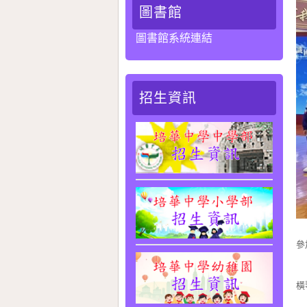
圖書館
圖書館系統連結
招生資訊
為
參
學
橫