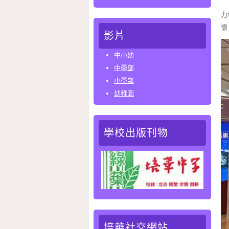
是
力
懷
影片
中小幼
中學部
小學部
幼稚園
學校出版刊物
培華社交網站