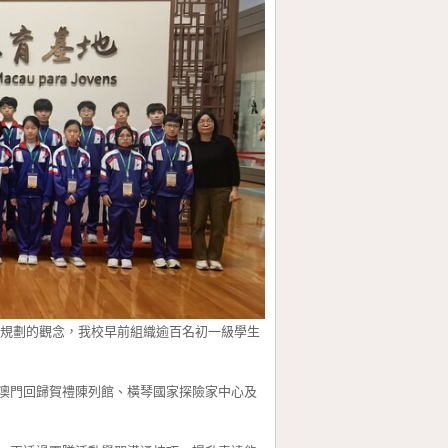
劃的觀念，我校早前組織逾百名初一級學生
門回歸賀禮陳列館、橫琴國家探險家中心及