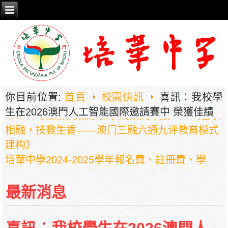
你目前位置:
首頁
校園快訊
喜訊︰我校學
2026年职业教育国家教学成果奖申报——《普职
生在2026澳門人工智能國際邀請賽中 榮獲佳績
相融，技教生香——澳门三融六通九评教育模式
建构》
培華中學2024-2025學年報名費、註冊費、學
費、補充服務費、學校選擇性服務費及學校代收
項目
最新消息
培華中學收費項目一覽表
停課通知