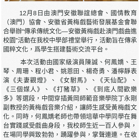
12月8日由澳門安徽聯誼總會、國情教育
（澳門）協會、安徽省黃梅戲藝術發展基金會聯
合舉辦“傳承傳統文化—安徽黃梅戲赴澳門戲曲進
校園”活動在我校中學部禮堂舉行，活動旨在傳承
國粹文化，爲學生搭建藝術交流平台。
本次活動由國家級演員陳誠、何鳳嬌、王
琴、周珊、程小君、姚恩田、楊奇勇、潘檸靜表
演《夫妻觀燈》、《女駙馬》、《天仙配》、
《三個媒人》、《打豬草》、《到底人間歡樂
多》等選段，中間穿插黃岡師範音樂學院丁永剛
副教授的黃梅戲音樂介紹，讓師生感受黃梅戲文
化。同時，何鳳嬌老師也帶領培華中學同學在舞
台實踐感受戲曲身段，我校師生近一百人參與，
在場同學興致勃勃，踴躍參與，掌聲連連。在收