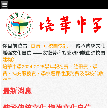
2026年职业教育国家教学成果奖申报——《普职
相融，技教生香——澳门三融六通九评教育模式
你目前位置:
首頁
校園快訊
傳承傳統文化
建构》
增強文化自信 ——安徽黃梅戲赴澳門戲曲進校園
培華中學2024-2025學年報名費、註冊費、學
費、補充服務費、學校選擇性服務費及學校代收
項目
培華中學收費項目一覽表
停課通知
最新消息