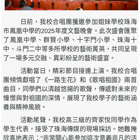
日前，我校合唱團獲邀參加姐妹學校珠海
市鳳凰中學的2025年度文藝晚會。此次盛會匯聚
了鳳凰中學、群賢小學、十字門小學、珠海十
中、斗門二中等多所學校的藝術菁英，共同呈現
了一場多元交融、異彩紛呈的藝術盛宴。
活動當日，精彩節目接連上演。我校合唱
團傾情獻唱了《一路生花》和《歌唱祖國》兩首
曲目，同學們以清越悠揚的歌聲，傳遞對未來的
憧憬與對祖國的深情，展現了我校學子的藝術涵
養與精神風貌。
活動尾聲，我校高三級的齊家悅同學作為
學生代表，接受了珠海傳媒的現場採訪。她難掩
欣喜地表示：“非常開心能參加這次意義非凡的活