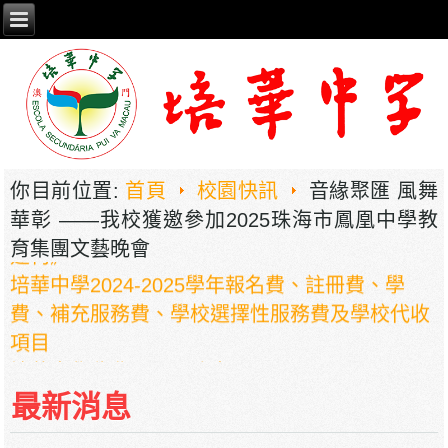
2026年职业教育国家教学成果奖申报——《普职
你目前位置:
首頁
校園快訊
音緣聚匯 風舞
相融，技教生香——澳门三融六通九评教育模式
華彰 ——我校獲邀參加2025珠海市鳳凰中學教
建构》
育集團文藝晚會
培華中學2024-2025學年報名費、註冊費、學
費、補充服務費、學校選擇性服務費及學校代收
項目
培華中學收費項目一覽表
停課通知
最新消息