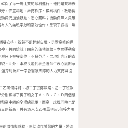
，確保了每一場比賽的順利進行。他們是賽場秩
辛勞，佈置場地、維持秩序、撰寫稿件、救助傷
運動員們加油鼓勵、悉心照料；後勤保障人員確
所有人的無私奉獻和高效協作，呈現了這樣一場
妥安排，祝賀不斷超越自我、勇攀高峰的運
精神，共同鑄就了國家的蓬勃氣象。本屆運動會
在烈日下堅守崗位，不辭勞苦，展現出高度的責
風貌。此外，李校長還代表全體師生衷心感謝家
、體育局及紅十字會醫護團隊的大力支持與協
乙班何梓軒、初二丁班鄭熙陽、初一丁班歐
學分別奪得了男子和女子Ａ、Ｂ、Ｃ、Ｄ四個組
組和高中組的全場總冠軍，而高一戊班同時也是
創新高，共有39人次26項單項及5個接力項
的激情與感動，團結協作凝聚的力量，將深