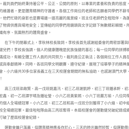
。裁判員們始終秉持著公平、公正、公開的原則，以專業的素養和負責的態度
的維護者，更是體育精神的守護者。各個工作崗位的老師和志願者同學們不辭
，他們忙碌的身影也是賽場邊一道亮麗的風景線。班主任老師們全程陪伴，為
了物資供應與場地安全；宣傳組的同學們用鏡頭與文字記錄下無數精彩瞬間。
織有序、氛圍熱烈的體育盛會。
下午的閉幕式上，李秋林校長致詞。李校長首先感謝組委會的周密部署與穩
健兒們！李校長強調，個人的健康體魄是民族強健的基石；每一位同學的拼搏
滿成功，有賴全體工作人員的共同努力。裁判員公正執法；各個崗位工作人員
感與奉獻精神。同時，各班同學文明觀賽、遵守紀律，展現了培華學子的精神
會、小六級共30多位家長義工在三天校運會期間的無私協助，也感謝澳門大學
！
三戊班梁啟賢、高一戊班姚嘉汛、初三乙班謝凱婷、初三丁班鍾承軒、初二
宏鑫、初一乙班譚宇晴及鍾祉瑩、小六乙班黃紫嫣、小六丁班嚴方瑜，八位同
的個人全場總冠軍。小六乙班、初三乙班和高一戊班分別獲得了小六級、初中
校全場總冠軍。最佳啦啦隊由高三丙班奪得。本屆校運會的運動健兒破紀錄成績又
打破了歷屆校運會紀錄。
動會雖已落幕，但體育精神應長存於心。三天的時光雖然短暫，但運動帶來