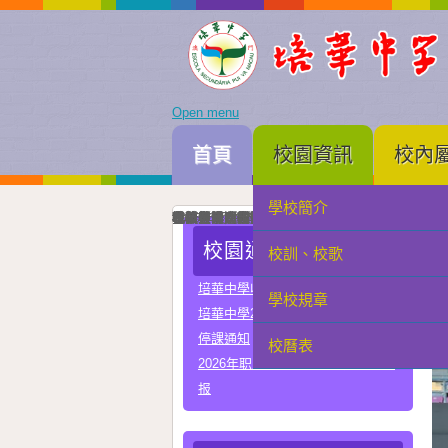
Open menu
首頁
校園資訊
校內
學校簡介
家長會
我校與河南省實驗中學正式締結姐妹校
培華中學建校三十周年暨智慧教學及科技教育成
智慧教學及科技教育成果展一眾主禮嘉賓為成果
中國優秀運動員王麗與我校簽署合作協議共育體
李秋林校長與孫詠雅副校長率領學生代表出席澳門
2025年度中學畢業典禮高三畢業生與嘉賓合照留
我校與澳門理工大學正式署合作協議
我校與澳門電訊正式簽署人工智能合作協議
我校與珠海市金灣區四季學校締結姐妹學校
我校男子D組在第四十九屆學界籃球比賽中榮獲
學科常識問答比賽圓滿落幕嘉賓、行政、老師與
在第三十四屆校際戲劇比賽中我校小學組榮獲優
在第三十四屆校際戲劇比賽中我校中學組A隊榮
在第三十四屆校際戲劇比賽中我校中學組B隊榮
我校與常州市第一中學締結姐妹學校
我校在第四十四屆校際舞蹈比賽榮獲小學組優良
我校在第四十四屆校際舞蹈比賽榮獲中學組甲級
校園通告
校訓、校歌
學生會
培華中學收費項目一覽表
學校規章
教聯會
培華中學2024-2025學年報名費
停課通知
校曆表
校友會
2026年职业教育国家教学成果奖申
报