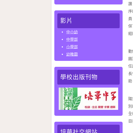
讚
序
員
影片
保
中小幼
組
中學部
在
小學部
動
幼稚園
圓
任
長
學校出版刊物
助
高
陽
別
全
目
培華社交網站
運