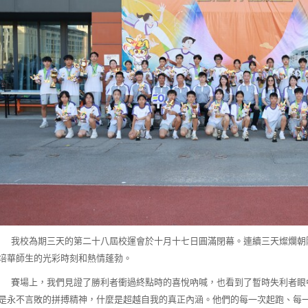
校為期三天的第二十八屆校運會於十月十七日圓滿閉幕。連續三天燦爛朝陽
培華師生的光彩時刻和熱情蓬勃。
場上，我們見證了勝利者衝過終點時的喜悅吶喊，也看到了暫時失利者眼中
是永不言敗的拼搏精神，什麼是超越自我的真正內涵。他們的每一次起跑、每