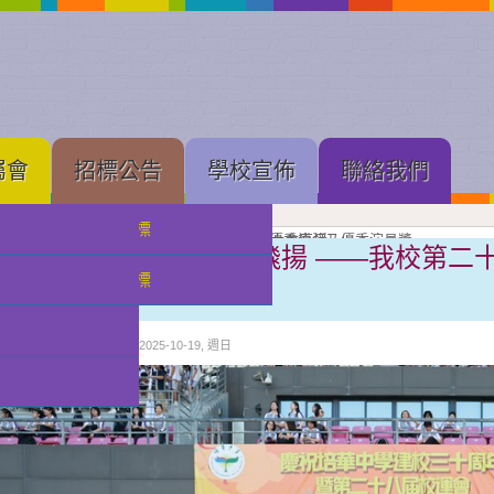
屬會
招標公告
學校宣佈
聯絡我們
中學部招標
果展開幕
展進行隆重剪綵
壇新苗
理工大學體育館舉行的建黨 105 周年慶祝大會直播
念
亞軍
獲獎班級同學合照留念
良獎（本屆最高級別）、劇本創作獎、小學優秀導演及優秀演員獎
獲優良獎（本屆最高級別）及優秀演員獎
獲甲級獎及優秀演員獎
級獎項
獎獎項
賽場榮光綻放 征程凱歌飛揚 ——我校第二
小幼部招標
閉幕
分類:
校園快訊
發佈: 2025-10-19, 週日