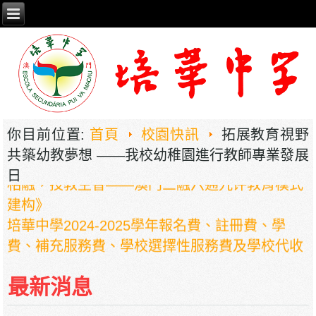
你目前位置:
首頁
校園快訊
拓展教育視野
2026年职业教育国家教学成果奖申报——《普职
共築幼教夢想 ——我校幼稚園進行教師專業發展
相融，技教生香——澳门三融六通九评教育模式
日
建构》
培華中學2024-2025學年報名費、註冊費、學
費、補充服務費、學校選擇性服務費及學校代收
項目
培華中學收費項目一覽表
最新消息
停課通知