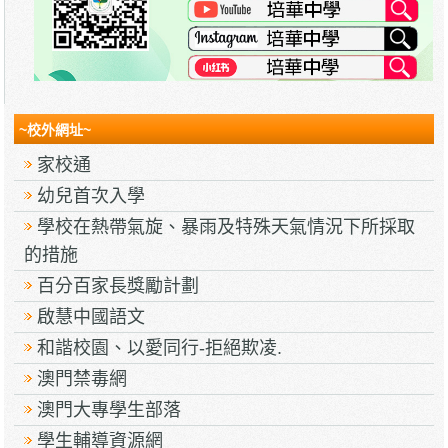
~校外網址~
家校通
幼兒首次入學
學校在熱帶氣旋、暴雨及特殊天氣情況下所採取
的措施
百分百家長獎勵計劃
啟慧中國語文
和諧校園、以愛同行-拒絕欺凌.
澳門禁毒網
澳門大專學生部落
學生輔導資源網