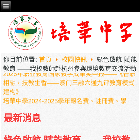
你目前位置:
首頁
校園快訊
綠色啟航 賦能
教育 ——我校教師赴杭州參與環境教育交流活動
2026年职业教育国家教学成果奖申报——《普职
相融，技教生香——澳门三融六通九评教育模式
建构》
培華中學2024-2025學年報名費、註冊費、學
費、補充服務費、學校選擇性服務費及學校代收
最新消息
項目
培華中學收費項目一覽表
停課通知