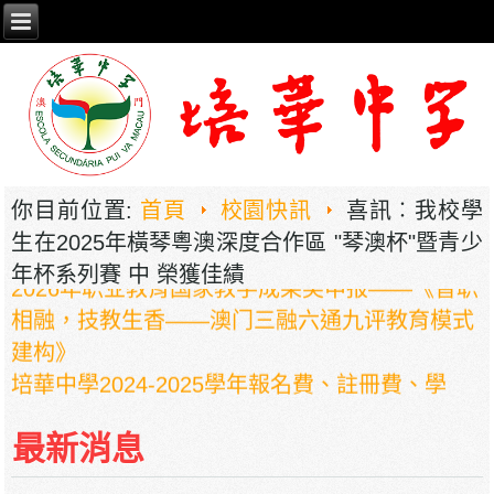
你目前位置:
首頁
校園快訊
喜訊︰我校學
生在2025年橫琴粵澳深度合作區 "琴澳杯"暨青少
2026年职业教育国家教学成果奖申报——《普职
年杯系列賽 中 榮獲佳績
相融，技教生香——澳门三融六通九评教育模式
建构》
培華中學2024-2025學年報名費、註冊費、學
費、補充服務費、學校選擇性服務費及學校代收
項目
最新消息
培華中學收費項目一覽表