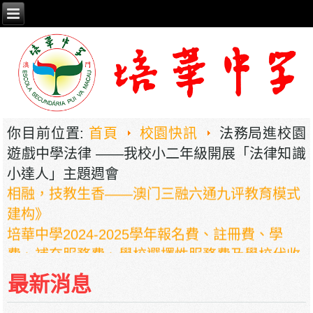
你目前位置:
首頁
校園快訊
法務局進校園
遊戲中學法律 ——我校小二年級開展「法律知識
2026年职业教育国家教学成果奖申报——《普职
小達人」主題週會
相融，技教生香——澳门三融六通九评教育模式
建构》
培華中學2024-2025學年報名費、註冊費、學
費、補充服務費、學校選擇性服務費及學校代收
項目
最新消息
培華中學收費項目一覽表
停課通知