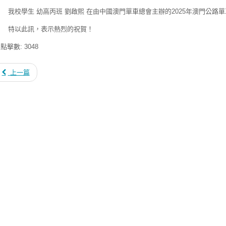
校學生 幼高丙班 劉啟熙 在由中國澳門單車總會主辦的2025年澳門公路單車
特以此訊，表示熱烈的祝賀！
點擊數: 3048
上一篇