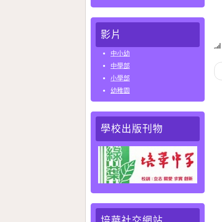
我
影片
中小幼
中學部
小學部
幼稚園
學校出版刊物
培華社交網站