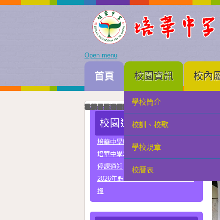
Open menu
首頁
校園資訊
校內
學校簡介
家長會
我校與河南省實驗中學正式締結姐妹校
培華中學建校三十周年暨智慧教學及科技教育成
智慧教學及科技教育成果展一眾主禮嘉賓為成果
中國優秀運動員王麗與我校簽署合作協議共育體
李秋林校長與孫詠雅副校長率領學生代表出席澳門
2025年度中學畢業典禮高三畢業生與嘉賓合照留
我校與澳門理工大學正式署合作協議
我校與澳門電訊正式簽署人工智能合作協議
我校與珠海市金灣區四季學校締結姐妹學校
我校男子D組在第四十九屆學界籃球比賽中榮獲
學科常識問答比賽圓滿落幕嘉賓、行政、老師與
在第三十四屆校際戲劇比賽中我校小學組榮獲優
在第三十四屆校際戲劇比賽中我校中學組A隊榮
在第三十四屆校際戲劇比賽中我校中學組B隊榮
我校與常州市第一中學締結姐妹學校
我校在第四十四屆校際舞蹈比賽榮獲小學組優良
我校在第四十四屆校際舞蹈比賽榮獲中學組甲級
校園通告
校訓、校歌
學生會
培華中學收費項目一覽表
學校規章
教聯會
培華中學2024-2025學年報名費
停課通知
校曆表
校友會
2026年职业教育国家教学成果奖申
报