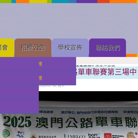
屬會
招標公告
學校宣佈
聯絡我們
中學部招標
果展開幕
展進行隆重剪綵
壇新苗
理工大學體育館舉行的建黨 105 周年慶祝大會直播
念
亞軍
獲獎班級同學合照留念
良獎（本屆最高級別）、劇本創作獎、小學優秀導演及優秀演員獎
獲優良獎（本屆最高級別）及優秀演員獎
獲甲級獎及優秀演員獎
級獎項
獎獎項
喜訊︰在2025年澳門公路單車聯賽第三場中
小幼部招標
分類:
校園快訊
發佈: 2025-07-30, 週三