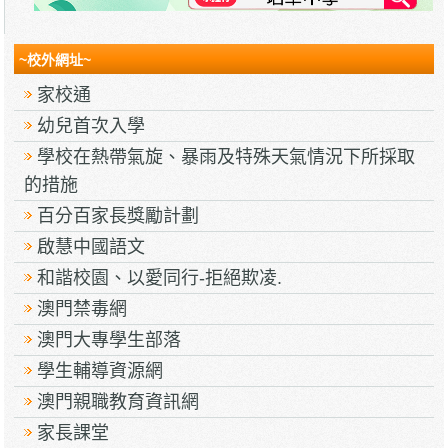
~校外網址~
家校通
幼兒首次入學
學校在熱帶氣旋、暴雨及特殊天氣情況下所採取
的措施
百分百家長獎勵計劃
啟慧中國語文
和諧校園、以愛同行-拒絕欺凌.
澳門禁毒網
澳門大專學生部落
學生輔導資源網
澳門親職教育資訊網
家長課堂