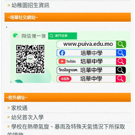
幼稚園招生資訊
~培華社交網站~
~校外網址~
家校通
幼兒首次入學
學校在熱帶氣旋、暴雨及特殊天氣情況下所採取