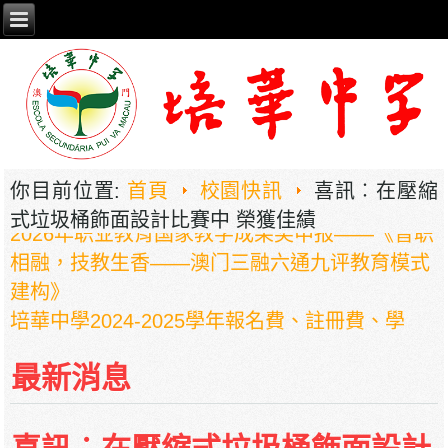
你目前位置:
首頁
校園快訊
喜訊︰在壓縮
式垃圾桶飾面設計比賽中 榮獲佳績
2026年职业教育国家教学成果奖申报——《普职
相融，技教生香——澳门三融六通九评教育模式
建构》
培華中學2024-2025學年報名費、註冊費、學
費、補充服務費、學校選擇性服務費及學校代收
項目
最新消息
培華中學收費項目一覽表
停課通知