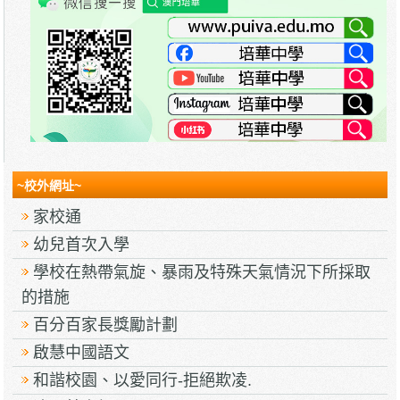
~校外網址~
家校通
幼兒首次入學
學校在熱帶氣旋、暴雨及特殊天氣情況下所採取
的措施
百分百家長獎勵計劃
啟慧中國語文
和諧校園、以愛同行-拒絕欺凌.