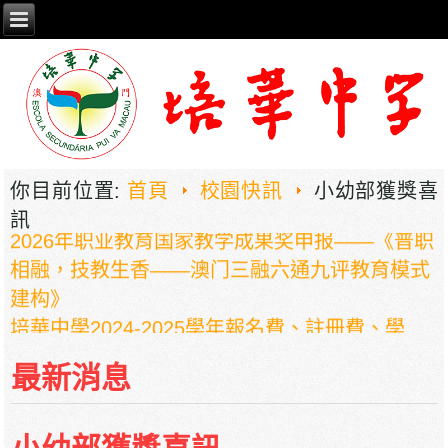
你目前位置:
首頁
校園快訊
小幼部獲獎喜
訊
2026年职业教育国家教学成果奖申报——《普职
相融，技教生香——澳门三融六通九评教育模式
建构》
培華中學2024-2025學年報名費、註冊費、學
費、補充服務費、學校選擇性服務費及學校代收
最新消息
項目
培華中學收費項目一覽表
停課通知