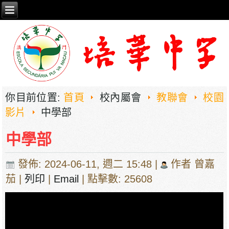
你目前位置:
首頁
校內屬會
教聯會
校園
影片
中學部
中學部
發佈: 2024-06-11, 週二 15:48
|
作者 曾嘉
茄
|
列印
|
Email
| 點擊數: 25608