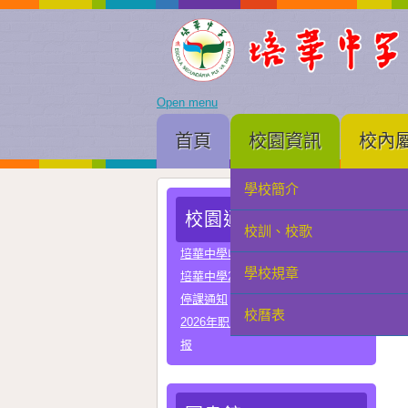
Open menu
首頁
校園資訊
校內
學校簡介
家長會
校園通告
校訓、校歌
學生會
培華中學收費項目一覽表
學校規章
教聯會
培華中學2024-2025學年報名費
停課通知
校曆表
校友會
2026年职业教育国家教学成果奖申
报