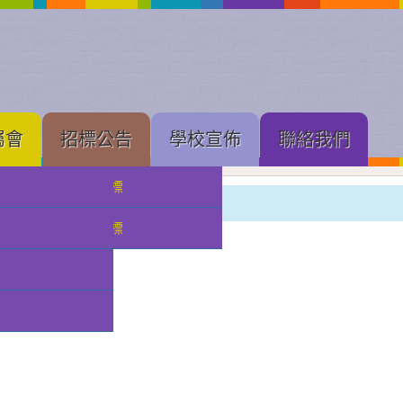
屬會
招標公告
學校宣佈
聯絡我們
中學部招標
幼稚園
小幼部招標
分類:
校園影片
發佈: 2024-06-11, 週二
作者 曾嘉茄