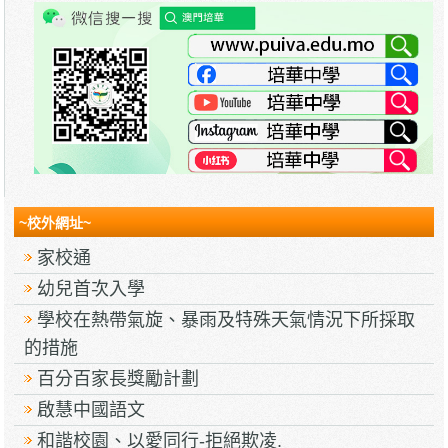
~校外網址~
家校通
幼兒首次入學
學校在熱帶氣旋、暴雨及特殊天氣情況下所採取
的措施
百分百家長獎勵計劃
啟慧中國語文
和諧校園、以愛同行-拒絕欺凌.