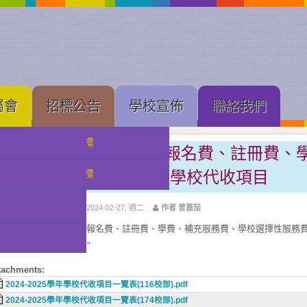
屬會
招標公告
學校宣佈
聯絡我們
中學部招標
培華中學2024-2025學年報名費、註冊費
費、學校選擇性服務費及學校代收項目
小幼部招標
分類:
校園通告
發佈: 2024-02-27, 週二
作者 曾嘉茄
目前2024-2025學年學校報名費、註冊費、學費、補充服務費、學校選擇性服務
以實際收費金額為準。"
tachments:
2024-2025學年學校代收項目一覽表(116校部).pdf
2024-2025學年學校代收項目一覽表(174校部).pdf