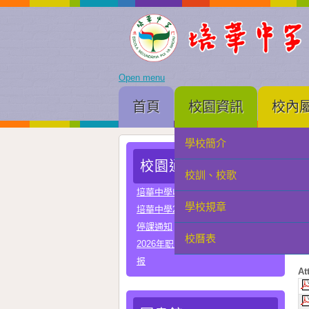
Open menu
首頁
校園資訊
校內
學校簡介
家長會
校園通告
校訓、校歌
學生會
培華中學收費項目一覽表
學校規章
教聯會
培華中學2024-2025學年報名費
停課通知
“
校曆表
校友會
2026年职业教育国家教学成果奖申
終
报
At