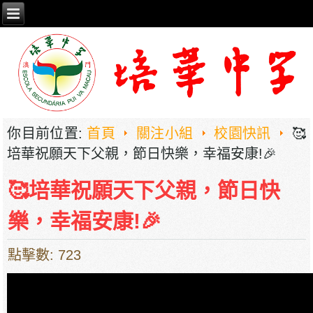
你目前位置:
首頁
關注小組
校園快訊
🥰
培華祝願天下父親，節日快樂，幸福安康!🎉
🥰培華祝願天下父親，節日快
樂，幸福安康!🎉
點擊數: 723