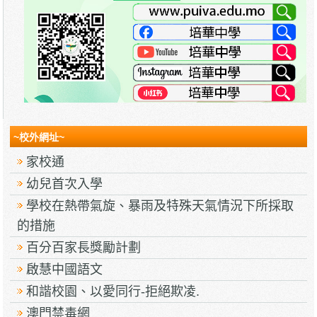
~校外網址~
家校通
幼兒首次入學
學校在熱帶氣旋、暴雨及特殊天氣情況下所採取
的措施
百分百家長獎勵計劃
啟慧中國語文
和諧校園、以愛同行-拒絕欺凌.
澳門禁毒網