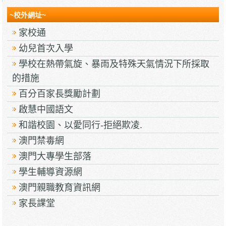
~校外網址~
家校通
幼兒首次入學
學校在熱帶氣旋、暴雨及特殊天氣情況下所採取
的措施
百分百家長獎勵計劃
啟慧中國語文
和諧校園、以愛同行-拒絕欺凌.
澳門禁毒網
澳門大專學生部落
學生輔導資源網
澳門親職教育資訊網
家長課堂