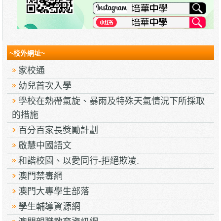
~校外網址~
家校通
幼兒首次入學
學校在熱帶氣旋、暴雨及特殊天氣情況下所採取
的措施
百分百家長獎勵計劃
啟慧中國語文
和諧校園、以愛同行-拒絕欺凌.
澳門禁毒網
澳門大專學生部落
學生輔導資源網