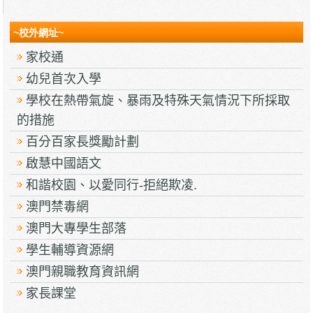
~校外網址~
家校通
幼兒首次入學
學校在熱帶氣旋、暴雨及特殊天氣情況下所採取
的措施
百分百家長獎勵計劃
啟慧中國語文
和諧校園、以愛同行-拒絕欺凌.
澳門禁毒網
澳門大專學生部落
學生輔導資源網
澳門親職教育資訊網
家長課堂