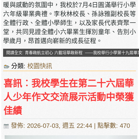
暖與感動的氛圍中，我校於7月4日圓滿舉行小學
六年級畢業典禮。李秋林校長、孫詠雅副校長等
全體行政、全體小學師生，以及家長代表齊聚一
堂，共同見證全體小六畢業生揮別童年、告別小
學歲月，昂首邁向嶄新的成長征程。
閱讀全文: 青春啟航立初心 六載培華啟新程 ——我校舉行小學第十九屆畢
分類:
校園快訊
喜訊︰我校學生在第二十六屆華
人少年作文交流展示活動中榮獲
佳績
發佈: 2026-07-03, 週五 22:44
| 點擊數: 470