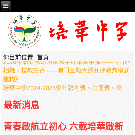
你目前位置:
首頁
2026年职业教育国家教学成果奖申报——《普职
相融，技教生香——澳门三融六通九评教育模式
建构》
培華中學2024-2025學年報名費、註冊費、學
費、補充服務費、學校選擇性服務費及學校代收
項目
最新消息
培華中學收費項目一覽表
停課通知
青春啟航立初心 六載培華啟新