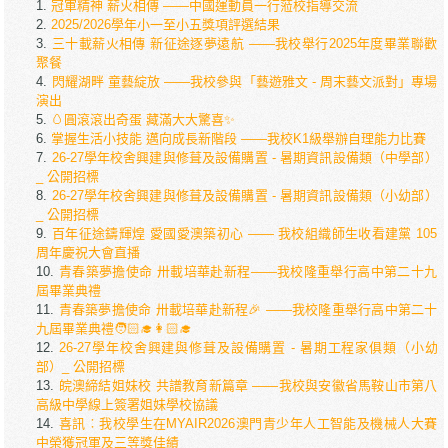
冠軍精神 薪火相傳 ——中國運動員一行蒞校指導交流
2025/2026學年小一至小五獎項評選結果
三十載薪火相傳 新征途逐夢遠航 ——我校舉行2025年度畢業聯歡
聚餐
閃耀湖畔 童藝綻放 ——我校參與「藝遊雅文 - 周末藝文派對」專場
演出
🥚圓滾滾出奇蛋 藏滿大大驚喜✨
掌握生活小技能 邁向成長新階段 ——我校K1級舉辦自理能力比賽
26-27學年校舍興建與修葺及設備購置 - 暑期資訊設備類（中學部）
_ 公開招標
26-27學年校舍興建與修葺及設備購置 - 暑期資訊設備類（小幼部）
_ 公開招標
百年征途鑄輝煌 愛國愛澳築初心 —— 我校組織師生收看建黨 105
周年慶祝大會直播
青春築夢擔使命 卅載培華赴新程——我校隆重舉行高中第二十九
屆畢業典禮
青春築夢擔使命 卅載培華赴新程🎉 ——我校隆重舉行高中第二十
九屆畢業典禮🧑🏻‍🎓👩🏻‍🎓
26-27學年校舍興建與修葺及設備購置 - 暑期工程家俱類（小幼
部）_ 公開招標
皖澳締結姐妹校 共譜教育新篇章 ——我校與安徽省馬鞍山市第八
高級中學線上簽署姐妹學校協議
喜訊︰我校學生在MYAIR2026澳門青少年人工智能及機械人大賽
中榮獲冠軍及三等獎佳績