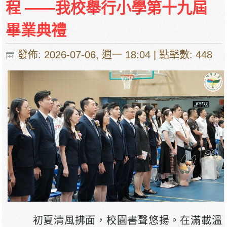
程 ——我校舉行小學第十九屆
畢業典禮
發佈: 2026-07-06, 週一 18:04
| 點擊數: 448
初夏清風拂面，校園書聲悠揚。在滿載溫