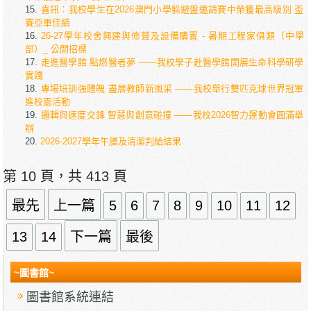
喜訊︰我校學生在2026澳門小學躲避盤邀請賽中榮獲最高級別 盃
賽亞軍佳績
26-27學年校舍興建與修葺及設備購置 - 暑期工程家俱類（中學
部）_ 公開招標
走進醫學館 點燃醫者夢 ——我校學子赴醫學館開展生命科學研學
實踐
專場培訓強體魄 盡展教師新風采 ——我校舉行雙匹克球世界冠軍
進校園活動
邏輯與速度交鋒 智慧與創意碰撞 ——我校2026智力運動會圓滿舉
辦
2026-2027學年午膳及清潔判給結果
第 10 頁，共 413 頁
最先
上一篇
5
6
7
8
9
10
11
12
13
14
下一篇
最後
~圖書館~
圖書館系統連結