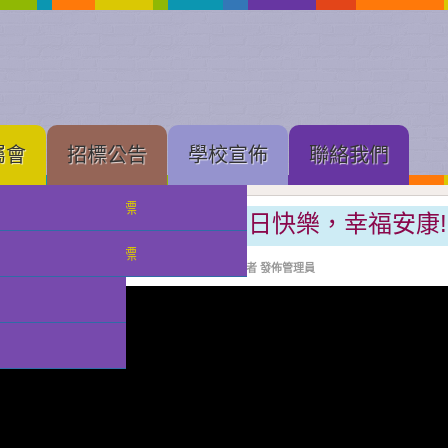
屬會
招標公告
學校宣佈
聯絡我們
中學部招標
🥰培華祝願天下父親，節日快樂，幸福安康!
小幼部招標
分類:
校園快訊
發佈: 2026-06-14, 週日
作者 發佈管理員