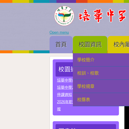
Open menu
首頁
校園資訊
校內
學校簡介
家長會
校園通告
校訓、校歌
學生會
培華中學收費項目一覽表
學校規章
教聯會
培華中學2024-2025學年報名費
停課通知
校曆表
校友會
2026年职业教育国家教学成果奖申
报