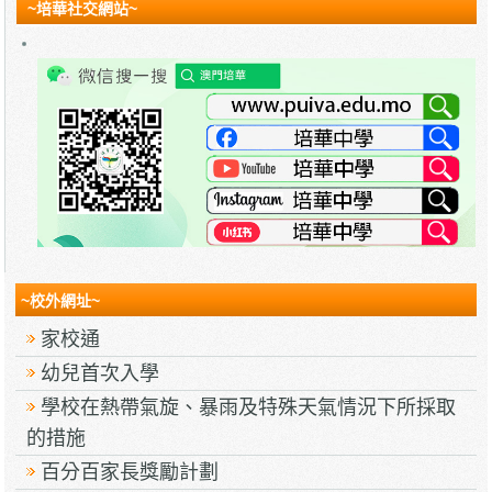
~培華社交網站~
~校外網址~
家校通
幼兒首次入學
學校在熱帶氣旋、暴雨及特殊天氣情況下所採取
的措施
百分百家長獎勵計劃