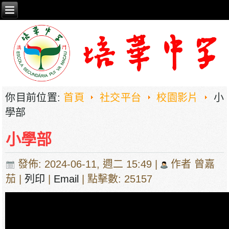
你目前位置:
首頁
社交平台
校園影片
小
學部
小學部
發佈: 2024-06-11, 週二 15:49
|
作者 曾嘉
茄
|
列印
|
Email
| 點擊數: 25157