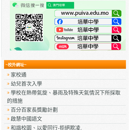
~校外網址~
家校通
幼兒首次入學
學校在熱帶氣旋、暴雨及特殊天氣情況下所採取
的措施
百分百家長獎勵計劃
啟慧中國語文
和諧校園、以愛同行-拒絕欺凌.