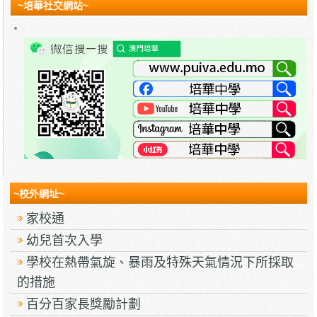
~培華社交網站~
~校外網址~
家校通
幼兒首次入學
學校在熱帶氣旋、暴雨及特殊天氣情況下所採取
的措施
百分百家長獎勵計劃