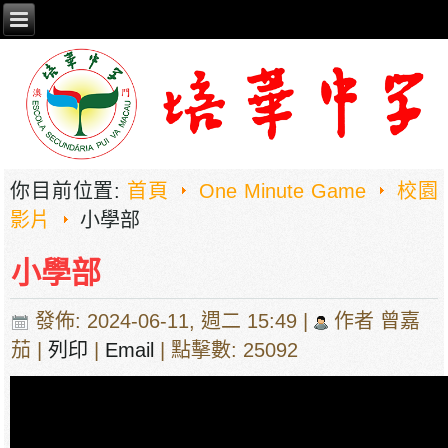
你目前位置:
首頁
One Minute Game
校園
影片
小學部
小學部
發佈: 2024-06-11, 週二 15:49
|
作者 曾嘉
茄
|
列印
|
Email
| 點擊數: 25092