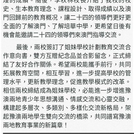
煌的成績。隨後，李秋林校長介紹了我校的校
史、生本教育理念、課程設計、取得成績以及澳
門回歸前的教育概况，讓二十四的領導們更好更
全面的了解澳門、了解培華中學，更希望日後有
機會能邀請二十四的領導們來澳門指導交流。
最後，兩校簽訂了姐妹學校計劃教育交流合
作意向書，雙方互贈紀念品並合影留念，正式締
結了友好合作關係。希望兩校能攜手前行，共同
拓展教育空間，相互學習，進一步提高學校的管
理水平，更新教學理念，促進教學模式的改革。
相信兩校締結成為姐妹學校，必能進一步增進豫
澳兩地青少年思想溝通、情感交流和心靈交融，
構建起多層次、多類別、多樣化交流新格局，架
起豫澳兩地學生雙向交流的橋梁，共同譜寫豫澳
兩地教育事業的新篇章！