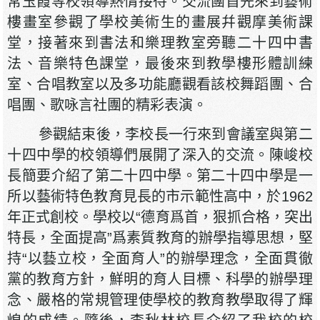
常玉霞等校領導熱情接待。交流團首先來到藝術
樓畫室參觀了學校美術生的畫展幷觀摩美術課
堂，接著來到書法和樂理教室旁聽二十四中書
法、音樂特色課堂，最後來到教學樓形體訓練
室、合唱教室以及多功能廳觀看該校舞蹈團、合
唱團、歌咏言社團的精彩表演。
參觀結束後，李校長一行來到會議室與第二
十四中學的校領導們展開了深入的交流。陳峻校
長簡要介紹了第二十四中學。第二十四中學是一
所以藝術特色教育見長的市示範性高中，於1962
年正式創校。學校以“德育爲首，狠抓合格，突出
特長，全面提高”爲素質教育的辦學指導思想，堅
持“以藝立校，全面育人”的辦學理念，全面貫徹
黨的教育方針，鮮明的育人目標、科學的辦學理
念、嚴格的常規管理使學校的教育教學取得了輝