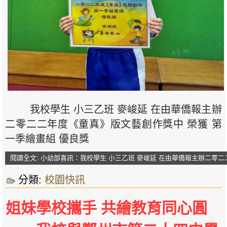
我校學生 小三乙班 麥峻延 在由華僑報主辦
二零二二年度《童真》版文藝創作獎中 榮獲 第
一季繪畫組 優良獎
閱讀全文: 小幼部喜訊：我校學生 小三乙班 麥峻延 在由華僑報主辦二零二
分類:
校園快訊
姐妹學校攜手 共繪教育同心圓