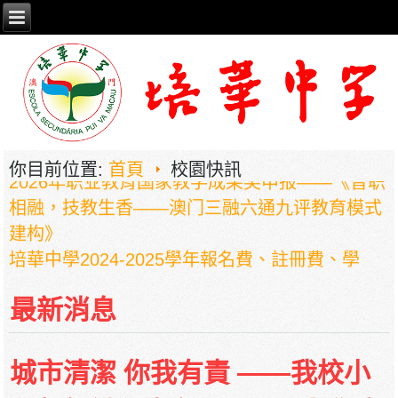
2026年职业教育国家教学成果奖申报——《普职
你目前位置:
首頁
校園快訊
相融，技教生香——澳门三融六通九评教育模式
建构》
培華中學2024-2025學年報名費、註冊費、學
費、補充服務費、學校選擇性服務費及學校代收
項目
最新消息
培華中學收費項目一覽表
停課通知
城市清潔 你我有責 ——我校小