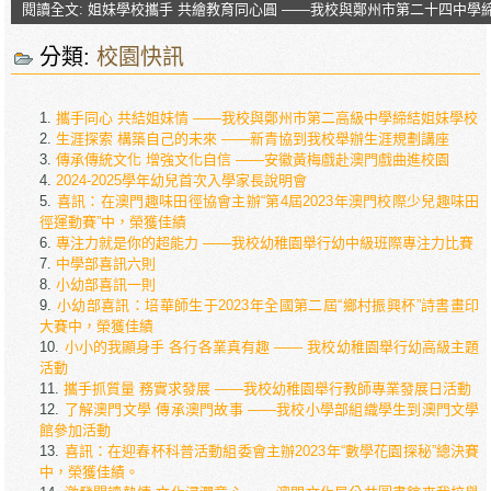
閱讀全文: 姐妹學校攜手 共繪教育同心圓 ——我校與鄭州市第二十四中學
分類:
校園快訊
攜手同心 共結姐妹情 ——我校與鄭州市第二高級中學締結姐妹學校
生涯探索 構築自己的未來 ——新青協到我校舉辦生涯規劃講座
傳承傳統文化 增強文化自信 ——安徽黃梅戲赴澳門戲曲進校園
2024-2025學年幼兒首次入學家長說明會
喜訊：在澳門趣味田徑協會主辦“第4屆2023年澳門校際少兒趣味田
徑運動賽”中，榮獲佳績
專注力就是你的超能力 ——我校幼稚園舉行幼中級班際專注力比賽
中學部喜訊六則
小幼部喜訊一則
小幼部喜訊：培華師生于2023年全國第二屆“鄉村振興杯”詩書畫印
大賽中，榮獲佳績
小小的我顯身手 各行各業真有趣 —— 我校幼稚園舉行幼高級主題
活動
攜手抓質量 務實求發展 ——我校幼稚園舉行教師專業發展日活動
了解澳門文學 傳承澳門故事 ——我校小學部組織學生到澳門文學
館參加活動
喜訊：在迎春杯科普活動組委會主辦2023年“數學花園探秘”總決賽
中，榮獲佳績。