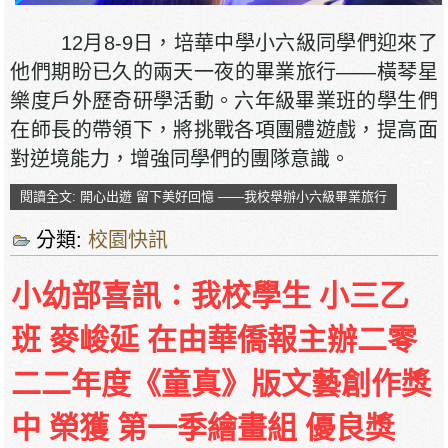
12月8-9日，培華中學小六級同學們迎來了
他們期盼已久的兩天一夜的畢業旅行——橫琴星
樂度戶外歷奇研學活動。六年級畢業班的學生們
在師長的帶領下，將挑戰各項團體遊戲，提高面
對逆境能力，增強同學們的團隊意識。
閱讀全文: 開心出遊 留下美好回憶 ——我校舉辦小六級畢業旅行
分類:
校園快訊
小幼部喜訊：我校學生 小三乙
班 麥峻延 在由華僑報主辦二零
二二年度《童真》版文藝創作獎
中 榮獲 第一季繪畫組 優良獎