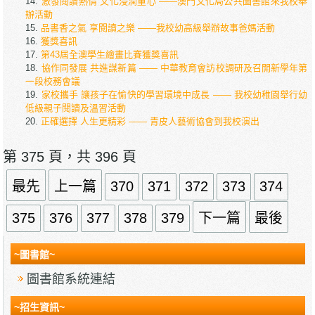
激發閱讀熱情 文化浸潤童心 ——澳門文化局公共圖書館來我校舉
辦活動
品書香之氣 享閱讀之樂 ——我校幼高級舉辦故事爸媽活動
獲獎喜訊
第43屆全澳學生繪畫比賽獲獎喜訊
協作同發展 共進謀新篇 —— 中華教育會訪校調研及召開新學年第
一段校務會議
家校攜手 讓孩子在愉快的學習環境中成長 —— 我校幼稚園舉行幼
低級親子閱讀及溫習活動
正確選擇 人生更精彩 —— 青皮人藝術協會到我校演出
第 375 頁，共 396 頁
最先
上一篇
370
371
372
373
374
375
376
377
378
379
下一篇
最後
~圖書館~
圖書館系統連結
~招生資訊~