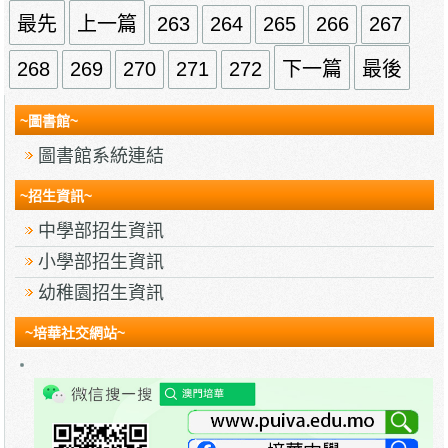
最先
上一篇
263
264
265
266
267
268
269
270
271
272
下一篇
最後
~圖書館~
圖書館系統連結
~招生資訊~
中學部招生資訊
小學部招生資訊
幼稚園招生資訊
~培華社交網站~