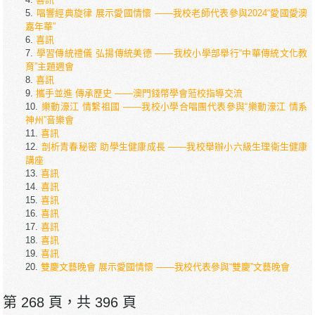
唱響經典旋律 展示愛國情懷 ——我校老師代表參與2024“愛國愛澳
嘉年華”
喜訊
學習傳統禮儀 弘揚傳統美德 ——我校小學部舉行“中華傳統文化教
育”主題週會
喜訊
攜手並進 傳承歷史 ——澳門錢幣學會蒞校指導交流
樂動濠江 情繫祖國 ——我校小學合唱團代表參與“樂動濠江 情系
神州”音樂會
喜訊
剖析青春秘密 助學生健康成長 ——我校舉辦小六級生理衛生健康
講座
喜訊
喜訊
喜訊
喜訊
喜訊
喜訊
喜訊
雙慶文藝晚會 展示愛國情懷 ——我校代表參與“雙慶”文藝晚會
第 268 頁，共 396 頁