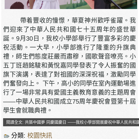
帶着豐收的憧憬，華夏神州歡呼雀躍。我
們迎來了中華人民共和國七十五周年的盛世華
誕。9月30日，我校小學部舉行了豐富多彩的慶
祝活動。一大早，小學部進行了隆重的升旗典
禮，師生們態度莊嚴而肅穆，國歌聲音嘹亮。小
五丁班趙銘駿和黃悅嘉同學發表了令人振奮的國
旗下演講，表達了對祖國的深深祝福，激勵同學
們奮發向上。 下午，高小的同學在室內運動場進
行了一場非常具有愛國主義教育意義的主題周會
——中華人民共和國成立75周年慶祝會暨第十屆
學生會就職典禮。
閱讀全文: 共築中國夢 同慶國慶日 ——我校小學部開展慶祝中華人民共
分類:
校園快訊