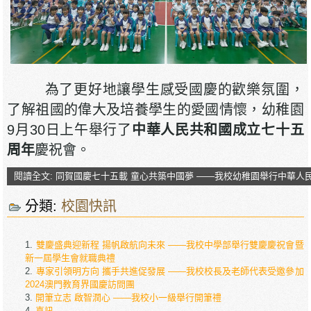
為了更好地讓學生感受國慶的歡樂氛圍，
了解祖國的偉大及培養學生的愛國情懷，幼稚園
9月30日上午舉行了
中華人民共和國
成立七十五
周
年
慶祝會。
閱讀全文: 同賀國慶七十五載 童心共築中國夢 ——我校幼稚園舉行中華
分類:
校園快訊
雙慶盛典迎新程 揚帆啟航向未來 ——我校中學部舉行雙慶慶祝會暨
新一屆學生會就職典禮
專家引領明方向 攜手共進促發展 ——我校校長及老師代表受邀參加
2024澳門教育界國慶訪問團
開筆立志 啟智潤心 ——我校小一級舉行開筆禮
喜訊