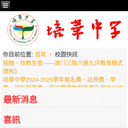
2026年职业教育国家教学成果奖申报——《普职
你目前位置:
首頁
校園快訊
相融，技教生香——澳门三融六通九评教育模式
建构》
培華中學2024-2025學年報名費、註冊費、學
費、補充服務費、學校選擇性服務費及學校代收
項目
最新消息
培華中學收費項目一覽表
停課通知
喜訊